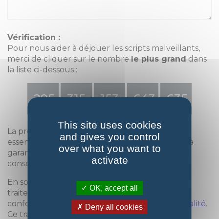
Vérification :
Pour nous aider à déjouer les scripts malveillants,
merci de cliquer sur le nombre
le plus grand
dans
la liste ci-dessous :
295
315
153
643
635
This site uses cookies
La protection et le stockage des données sont
and gives you control
essentiels pour nous et nous nous engageons à
over what you want to
garantir que vos données personnelles soient
activate
conservées en toute sécurité.
En soumettant ce formulaire, vous acceptez le
OK, accept all
traitement de vos données personnelles
conformément à notre
politique de confidentialité
.
Deny all cookies
Ce traitement de données peut inclure leur