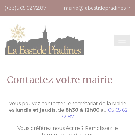
Cookies management panel
(+33)5.65.62.72.87
mairie@labastidepradines.fr
Contactez votre mairie
Vous pouvez contacter le secrétariat de la Mairie
les
lundis et jeudis
, de
8h30 à 12h00
au
05 65 62
72 87
.
Vous préférez nous écrire ? Remplissez le
formulaire ci-dessous