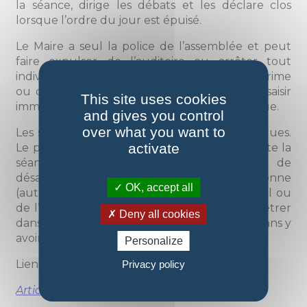
la séance, dirige les débats et les déclare clos
lorsque l’ordre du jour est épuisé.
Le Maire a seul la police de l’assemblée et peut
faire expulser de l’auditoire ou arrêter tout
individu troublant l’ordre public. En cas de crime
ou de délit, il doit dresser procès-verbal et saisir
This site uses cookies
immédiatement le procureur de la République.
and gives you control
over what you want to
Les séances du conseil municipal sont publiques.
activate
Le public doit observer le silence durant toute la
séance, toute marque d’approbation ou de
désapprobation est interdite. Aucune personne
OK, accept all
(autre que les membres du Conseil Municipal ou
de l’administration municipale) ne peut pénétrer
Deny all cookies
dans la partie de la salle réservée au conseil sans y
avoir été autorisée par le Maire.
Personalize
Liens complémentaires :
Privacy policy
Articles L. 2121-7 à L. 2121-27-1
du CGCT